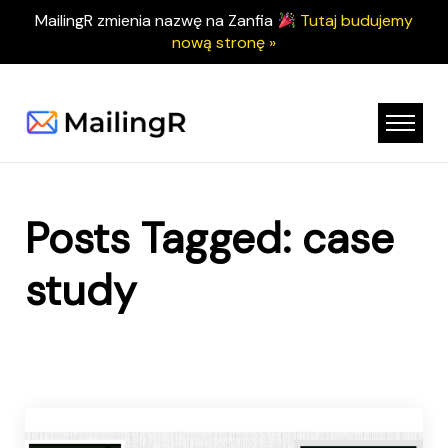
MailingR zmienia nazwę na Zanfia
Tutaj budujemy
nową stronę »
Posts Tagged: case
study