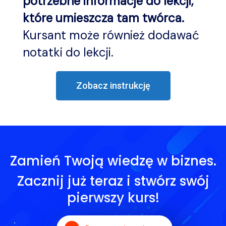
potrzebne informacje do lekcji,
które umieszcza tam twórca.
Kursant może również dodawać
notatki do lekcji.
Zobacz instrukcję
Zamień Twoją wiedzę w biznes.
Zacznij już teraz i stwórz swój
pierwszy kurs!