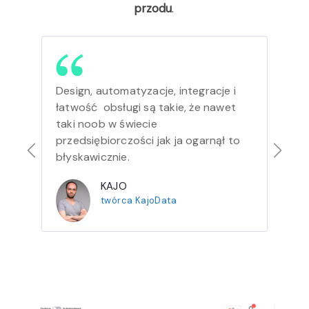
przodu
.
Design, automatyzacje, integracje i
M
o
łatwość obsługi są takie, że nawet
p
taki noob w świecie
o
przedsiębiorczości jak ja ogarnął to
f
błyskawicznie.
a
s
or
KAJO
k
twórca KajoData