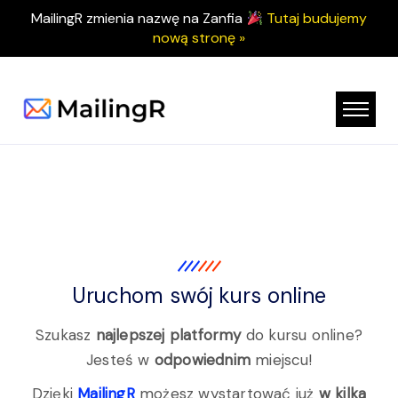
MailingR zmienia nazwę na Zanfia
Tutaj budujemy
nową stronę »
Uruchom swój kurs online
Szukasz
najlepszej platformy
do kursu online?
Jesteś w
odpowiednim
miejscu!
Dzięki
MailingR
możesz wystartować już
w kilka