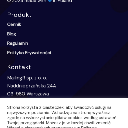
© 2024 made with
in Poland
Produkt
Cennik
Blog
Regulamin
Polityka Prywatności
Kontakt
MailingR sp. z o. o.
Naddnieprzańska 24A
03-980 Warszawa
support@mailingr.com
Strona korzysta z ciasteczek, aby świadczyć usługi na
najwyższym poziomie. Wchodząc na stronę wyrażasz
zgodę na wykorzystanie plików cookies według ustawień
Twojej przeglądarki. Możesz je w każdej chwili zmienić.