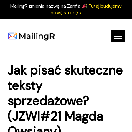
MailingR zmienia nazwę na Zanfia
Tutaj budujemy
nową stronę »
Jak pisać skuteczne
teksty
sprzedażowe?
(JZWI#21 Magda
Owsiany)