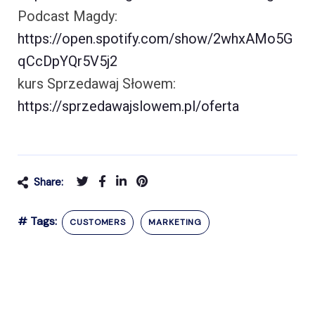
Podcast Magdy:
https://open.spotify.com/show/2whxAMo5G
qCcDpYQr5V5j2
kurs Sprzedawaj Słowem:
https://sprzedawajslowem.pl/oferta
Share:
# Tags:
CUSTOMERS
MARKETING