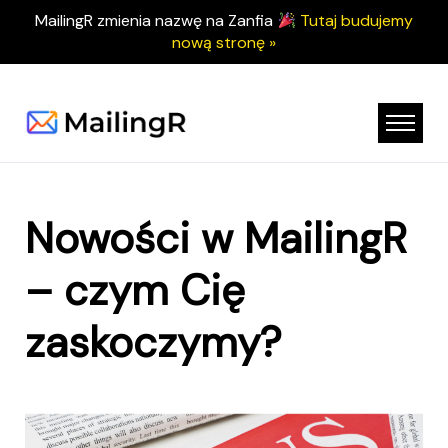
MailingR zmienia nazwę na Zanfia
Tutaj budujemy
nową stronę »
Nowości w MailingR
– czym Cię
zaskoczymy?