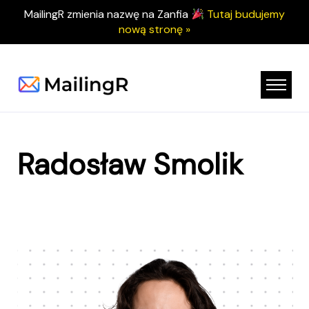
MailingR zmienia nazwę na Zanfia
Tutaj budujemy
nową stronę »
Radosław Smolik